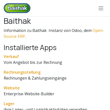
Zum Inhalt springen
Baithak
Information zu Baithak -Instanz von Odoo, dem
Open-
Source-ERP
.
Installierte Apps
Verkauf
Vom Angebot bis zur Rechnung
Rechnungsstellung
Rechnungen & Zahlungseingänge
Website
Enterprise-Website-Builder
Lager
Ihre Lager- und Logistikaktivitäten verwalten