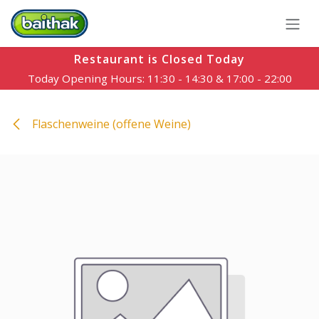
Zum Inhalt springen
Restaurant is Closed Today
Today Opening Hours: 11:30 - 14:30 & 17:00 - 22:00
Flaschenweine (offene Weine)