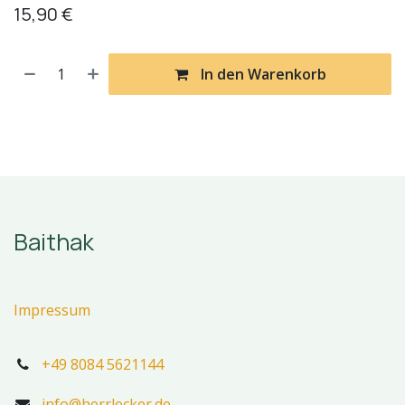
15,90
€
In den Warenkorb
Baithak
Impressum
+49 8084 5621144
info@herrlecker.de