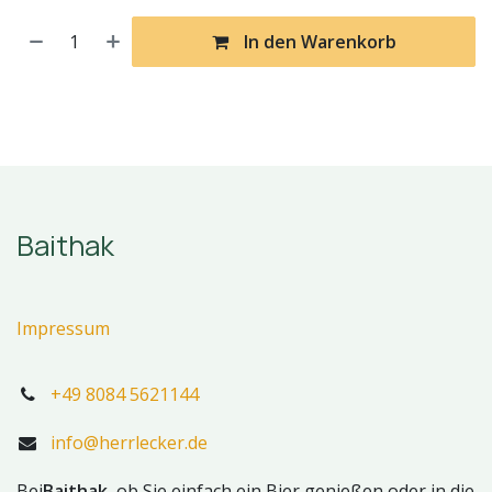
In den Warenkorb
Baithak
Impressum
+49 8084 5621144
info@herrlecker.de
Bei
Baithak
, ob Sie einfach ein Bier genießen oder in die