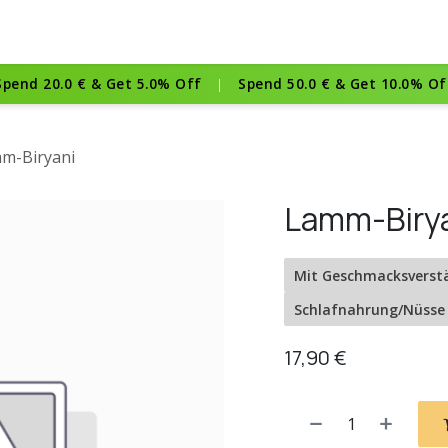
Speisekarte
Reservierung
Öffnungszeiten
Kontakt
Spend
20.0 €
& Get
5.0% Off
|
Spend
50.0 €
& Get
10.0% Of
m-Biryani
Lamm-Biry
Mit Geschmacksverst
Schlafnahrung/Nüsse
17,90
€