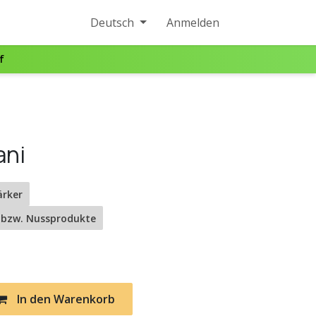
Deutsch
Anmelden
f
ani
ärker
 bzw. Nussprodukte
In den Warenkorb