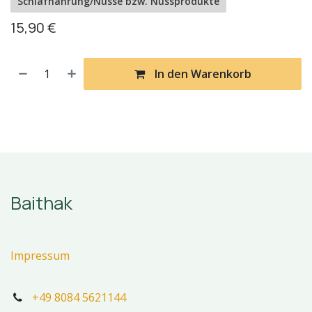
Schlafnahrung/Nüsse bzw. Nussprodukte
15,90
€
In den Warenkorb
Baithak
Impressum
+49 8084 5621144