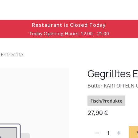
Speisekarte
Reservierung
Öffnungszeiten
Kontakt
Restaurant is Closed Today
Today Opening Hours: 12:00 - 21:00
s Entrecôte
Gegrilltes 
Butter KARTOFFELN
Fisch/Produkte
27,90
€