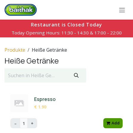
Zum Inhalt springen
Restaurant is Closed Today
Today Opening Hours: 11:30 - 14:30 & 17:00 - 22:00
Produkte
Heiße Getränke
Heiße Getränke
Espresso
€ 1.90
Add
–
+