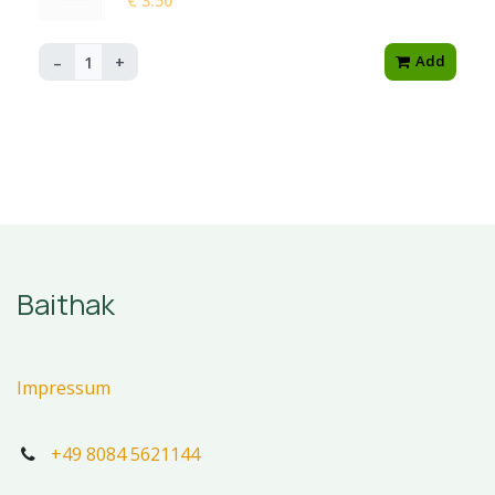
€ 3.50
Add
–
+
Baithak
Impressum
+49 8084 5621144